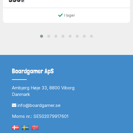
kr.
I lager
Boardgamer ApS
Arnbjerg Høje 33, 8800 Viborg
Danmark
info@boardgamer.se
Moms nr.: SE502079917601