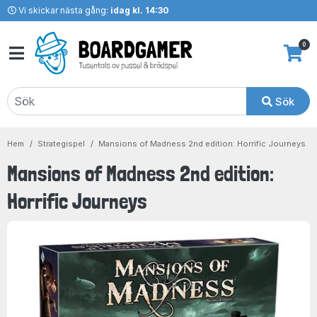
Vi skickar nästa gång:
idag kl. 14:30
0
Sök
Hem
Strategispel
Mansions of Madness 2nd edition: Horrific Journeys
Mansions of Madness 2nd edition:
Horrific Journeys