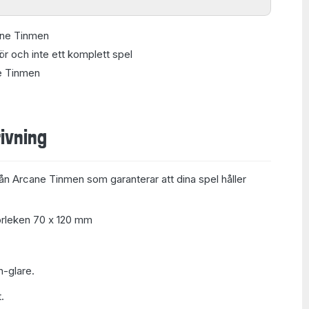
ane Tinmen
hör och inte ett komplett spel
ne Tinmen
ivning
rån Arcane Tinmen som garanterar att dina spel håller
torleken 70 x 120 mm
n-glare
.
.