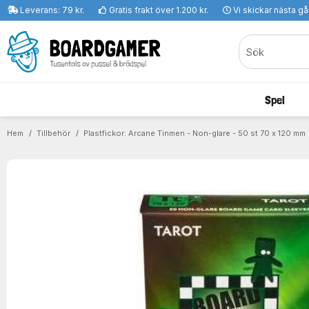
Leverans: 79 kr.
Gratis frakt över 1.200 kr.
Vi skickar nästa g
Spel
Hem
Tillbehör
Plastfickor: Arcane Tinmen - Non-glare - 50 st 70 x 120 mm