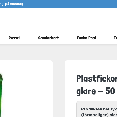
ång:
på måndag
Pussel
Samlarkort
Funko Pop!
E
Plastficko
glare - 50
Produkten har tyv
(förmodligen) aldr