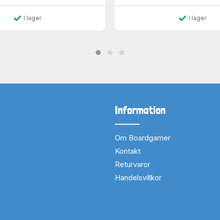
I lager
I lager
Information
Om Boardgamer
Kontakt
Returvaror
Handelsvillkor