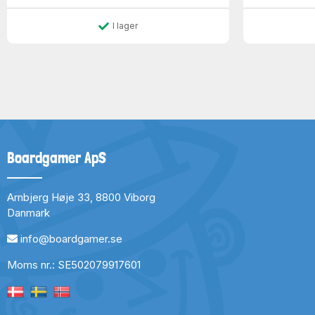
I lager
Boardgamer ApS
Arnbjerg Høje 33, 8800 Viborg
Danmark
info@boardgamer.se
Moms nr.: SE502079917601