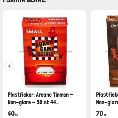
Plastfickor: Arcane Tinmen -
Plastfick
Non-glare - 50 st 44...
Non-glare
40
70
kr.
kr.