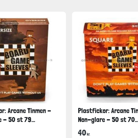
or: Arcane Tinmen -
Plastfickor: Arcane T
 - 50 st 79...
Non-glare - 50 st 70..
40
kr.