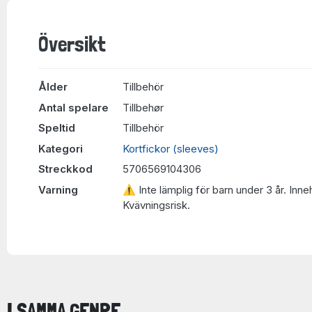
Översikt
Ålder
Tillbehör
Antal spelare
Tillbehør
Speltid
Tillbehör
Kategori
Kortfickor (sleeves)
Streckkod
5706569104306
Varning
⚠ Inte lämplig för barn under 3 år. Inne
Kvävningsrisk.
I SAMMA GENRE