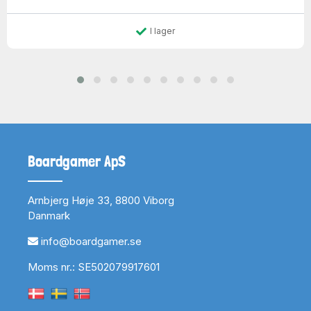
I lager
Boardgamer ApS
Arnbjerg Høje 33, 8800 Viborg
Danmark
info@boardgamer.se
Moms nr.: SE502079917601