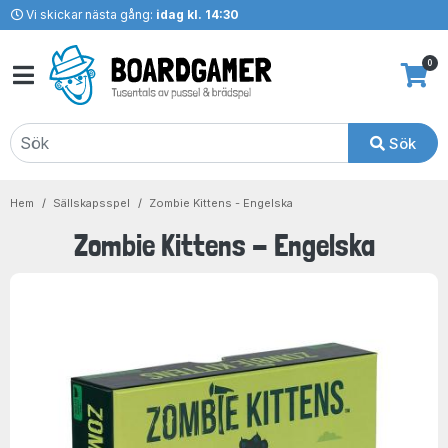
Vi skickar nästa gång:
idag kl. 14:30
0
Sök
Hem
Sällskapsspel
Zombie Kittens - Engelska
Zombie Kittens - Engelska