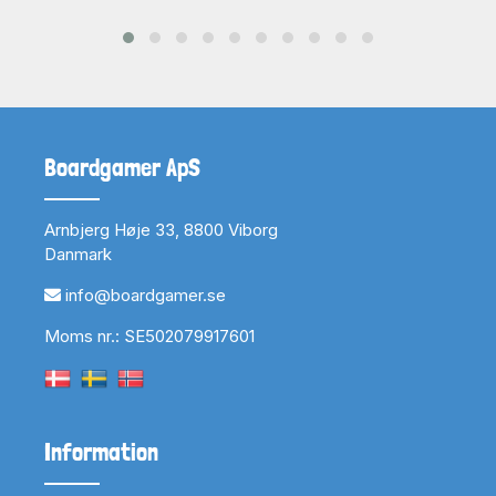
Boardgamer ApS
Arnbjerg Høje 33, 8800 Viborg
Danmark
info@boardgamer.se
Moms nr.: SE502079917601
Information