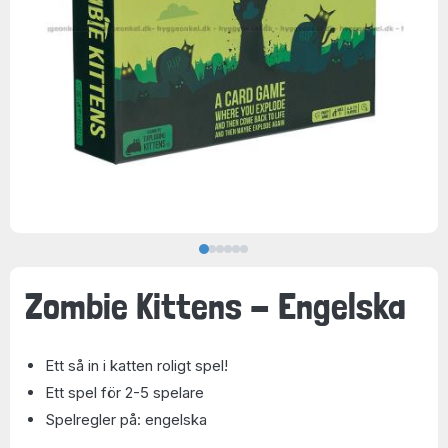
Zombie Kittens - Engelska
Ett så in i katten roligt spel!
Ett spel för 2-5 spelare
Spelregler på: engelska