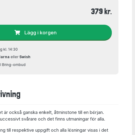
379 kr.
Lägg i korgen
g kl. 14:30
larna
eller
Swish
ill Bring-ombud
ivning
et är också ganska enkelt, åtminstone till en början.
uccessivt svårare och det finns utmaningar för alla.
ng till respektive uppgift och alla lösningar visas i det