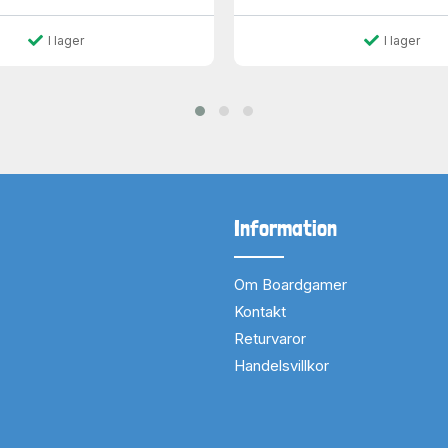
I lager
I lager
Information
Om Boardgamer
Kontakt
Returvaror
Handelsvillkor