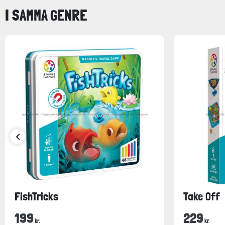
I SAMMA GENRE
FishTricks
Take Off
199
229
kr.
kr.