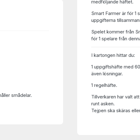
medföljande häftet.
Smart Farmer är för 1 s
uppgifterna tillsamman
Spelet kommer från Sma
för 1 spelare från denna
I kartongen hittar du:
1 uppgiftshäfte med 60
även lösningar.
1 regelhäfte.
håller smådelar.
Tillverkaren har valt at
runt asken.
Tejpen ska skäras eller