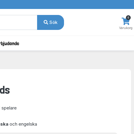
0
Sök
Varukorg
rbjudande
rds
1 spelare
nska
och engelska