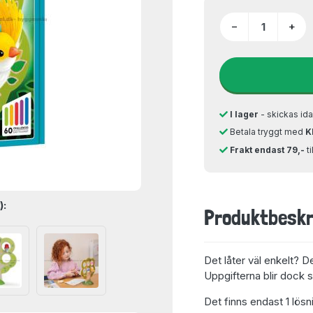
−
+
I lager
- skickas ida
Betala tryggt med
K
Frakt endast 79,-
t
):
Produktbeskr
Det låter väl enkelt? D
Uppgifterna blir dock s
Det finns endast 1 lösni