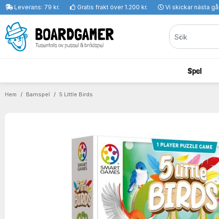
Leverans: 79 kr.
Gratis frakt över 1.200 kr.
Vi skickar nästa g
Spel
Hem
Barnspel
5 Little Birds