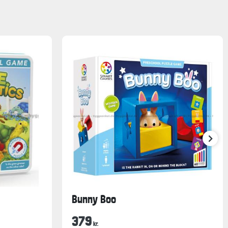
Bunny Boo
379
kr.