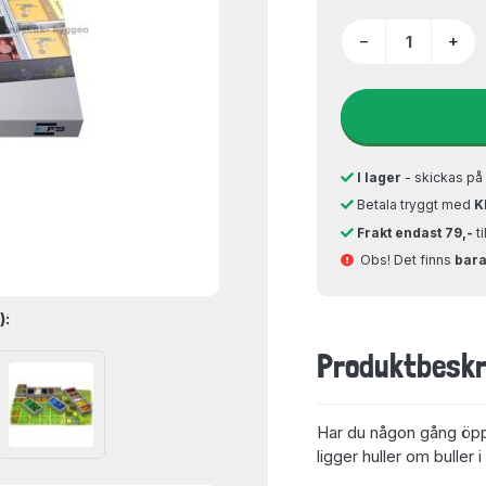
−
+
I lager
- skickas p
Betala tryggt med
K
Frakt endast 79,-
t
Obs! Det finns
bara 
):
Produktbeskr
Har du någon gång öppn
ligger huller om buller 