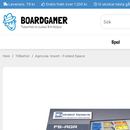
Leverans: 79 kr.
Gratis frakt över 1.200 kr.
Vi skickar nästa g
Spel
Hem
Tillbehör
Agricola: Insert - Folded Space