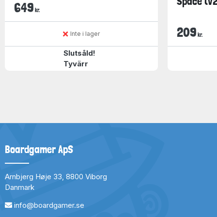
Space (v2
649
kr.
209
Inte i lager
kr.
Slutsåld!
Tyvärr
Boardgamer ApS
Arnbjerg Høje 33, 8800 Viborg
Danmark
info@boardgamer.se