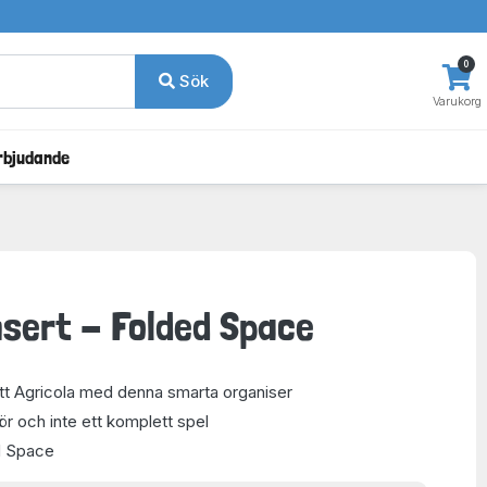
0
Sök
Varukorg
rbjudande
Insert - Folded Space
itt Agricola med denna smarta organiser
hör och inte ett komplett spel
ed Space