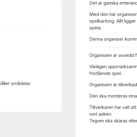
Det är ganska irriterand
Med den här organisern
spelkartong. Allt ligge
spela.
Denna organiser komm
Organisern är avsedd 
Vänligen uppmärksamma at
fristående spel.
håller smådelar.
Organisern är tillverkad
Den ska monteras inna
Tillverkaren har valt at
runt asken.
Tejpen ska skäras eller