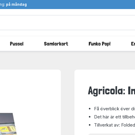
ång:
på måndag
Pussel
Samlarkort
Funko Pop!
E
Agricola: 
Få överblick över d
Det här är ett tillbe
Tillverkat av: Fold