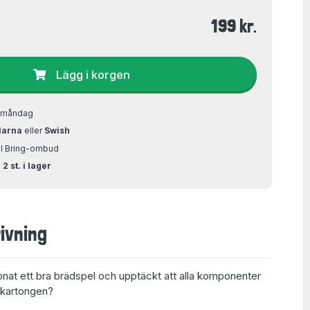
199 kr.
Lägg i korgen
å måndag
larna
eller
Swish
ill Bring-ombud
2 st. i lager
ivning
at ett bra brädspel och upptäckt att alla komponenter
i kartongen?