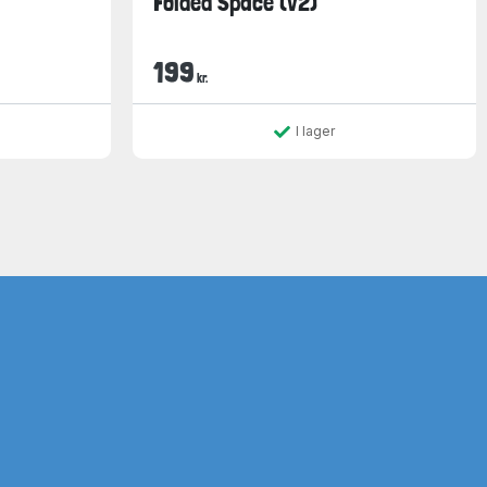
Folded Space (v2)
199
kr.
I lager