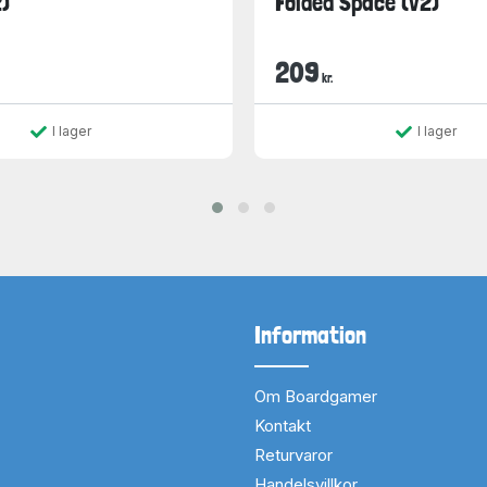
)
Folded Space (v2)
209
kr.
I lager
I lager
Information
Om Boardgamer
Kontakt
Returvaror
Handelsvillkor