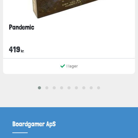
Pandemic
419
kr.
I lager
Boardgamer ApS