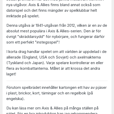
nya utgåvor. Axis & Allies finns bland annat också som
datorspel och det finns mängder av spelklubbar helt
inriktade på spelet.
Denna utgåva är 1941-utgåvan från 2012, vilken är en av de
absolut mest populära i Axis & Allies-serien. Den är för
övrigt "skräddarsydd" för nybörjare, och fungerar därför
som ett perfekt "instegsspel"!
I korta drag handlar spelet om att världen är uppdelad i de
allierade (England, USA och Sovjet) och axelmakterna
(Tyskland och Japan). Varje spelare kontrollerar en eller
flera av kombattanterna. Målet är att krossa det andra
laget!
Förutom spelbrädet innehåller kartongen ett hav av pjäser
i plast, brickor, kort, tärningar och en regelbok (på
engelska).
Du kan läsa mer om Axis & Allies på många ställen på
nätet. För en bra introduktion kan jag rekommendera