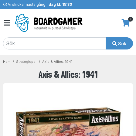
Vi skickar nästa gång:
idag kl. 15:30
0
Sök
Hem
Strategispel
Axis & Allies: 1941
Axis & Allies: 1941