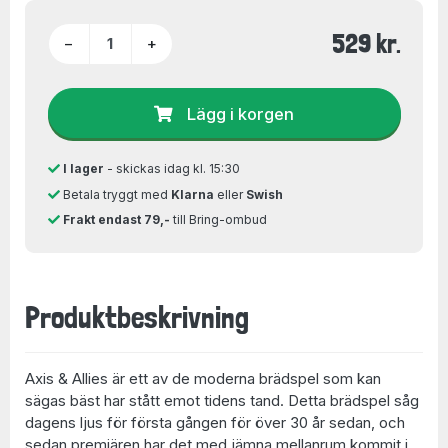
529 kr.
−
+
Lägg i korgen
I lager
- skickas idag kl. 15:30
Betala tryggt med
Klarna
eller
Swish
Frakt endast 79,-
till Bring-ombud
Produktbeskrivning
Axis & Allies är ett av de moderna brädspel som kan
sägas bäst har stått emot tidens tand. Detta brädspel såg
dagens ljus för första gången för över 30 år sedan, och
sedan premiären har det med jämna mellanrum kommit i