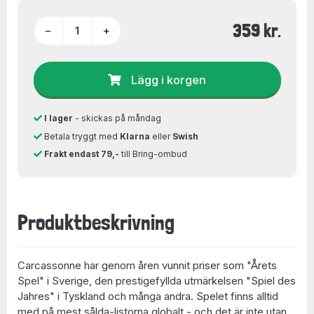
359 kr.
−
+
Lägg i korgen
I lager
- skickas på måndag
Betala tryggt med
Klarna
eller
Swish
Frakt endast 79,-
till Bring-ombud
Produktbeskrivning
Carcassonne har genom åren vunnit priser som "Årets
Spel" i Sverige, den prestigefyllda utmärkelsen "Spiel des
Jahres" i Tyskland och många andra. Spelet finns alltid
med på mest sålda-listorna globalt - och det är inte utan