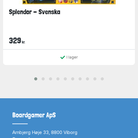
Splendor - Svenska
329
kr.
I lager
Boardgamer ApS
Arnbjerg Høje 33, 8800 Viborg