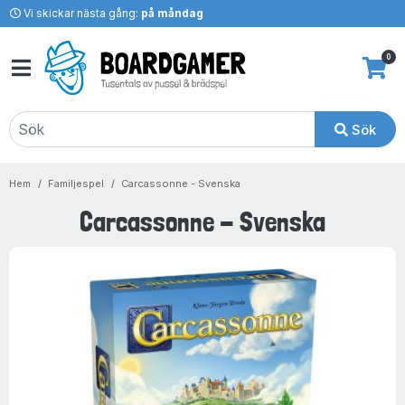
Vi skickar nästa gång:
på måndag
0
Sök
Hem
Familjespel
Carcassonne - Svenska
Carcassonne - Svenska