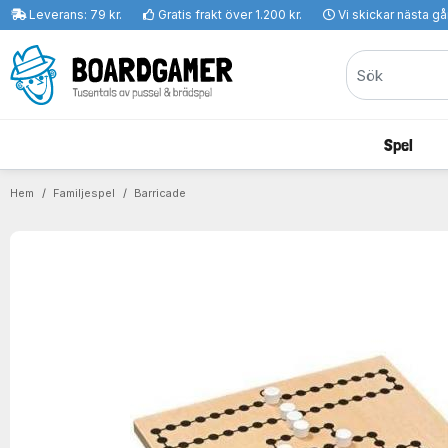
Leverans: 79 kr.
Gratis frakt över 1.200 kr.
Vi skickar nästa g
Spel
Hem
Familjespel
Barricade