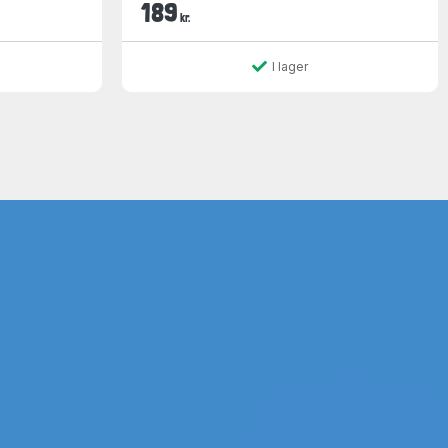
189
kr.
I lager