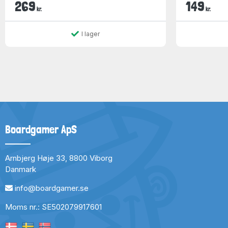
269
149
kr.
kr.
I lager
Boardgamer ApS
Arnbjerg Høje 33, 8800 Viborg
Danmark
info@boardgamer.se
Moms nr.: SE502079917601