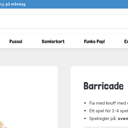
ång:
på måndag
Pussel
Samlarkort
Funko Pop!
E
Barricade
Fia med knuff med e
Ett spel för 2-4 spe
Spelregler på:
sve