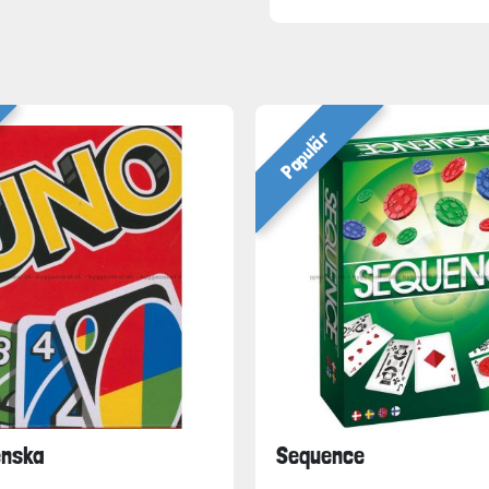
Populär
enska
Sequence