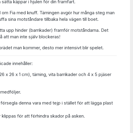
ätta käppar i hjulen för din framfart.
l om Fia med knuff. Tärningen avgör hur många steg man
fa sina motståndare tillbaka hela vägen till boet.
tta upp hinder (barrikader) framför motståndarna. Det
så att man inte själv blockeras!
brädet man kommer, desto mer intensivt blir spelet.
icade innehåller:
26 x 26 x 1 cm), tärning, vita barrikader och 4 x 5 pjäser
medföljer.
t försegla denna vara med tejp i stället för att lägga plast
 klippas för att förhindra skador på asken.