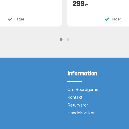
299
kr.
I lager
I lager
Information
Om Boardgamer
Kontakt
Returvaror
Handelsvillkor