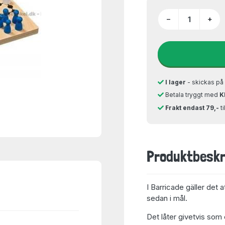
−
+
I lager
- skickas p
Betala tryggt med
K
Frakt endast 79,-
t
Produktbeskr
I Barricade gäller det 
sedan i mål.
Det låter givetvis som