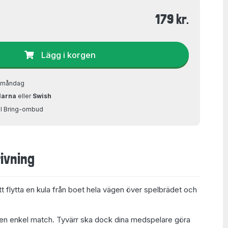
179 kr.
Lägg i korgen
å måndag
larna
eller
Swish
ill Bring-ombud
ivning
att flytta en kula från boet hela vägen över spelbrädet och
 en enkel match. Tyvärr ska dock dina medspelare göra