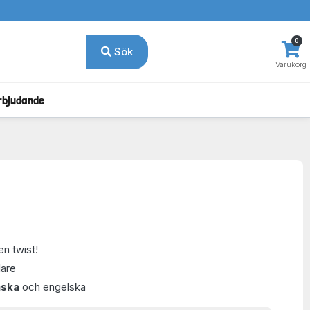
0
Sök
Varukorg
rbjudande
n twist!
lare
nska
och engelska