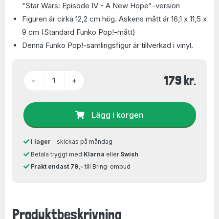
"Star Wars: Episode IV - A New Hope"-version
Figuren är cirka 12,2 cm hög. Askens mått är 16,1 x 11,5 x
9 cm (Standard Funko Pop!-mått)
Denna Funko Pop!-samlingsfigur är tillverkad i vinyl.
179 kr.
−
+
Lägg i korgen
I lager
- skickas på måndag
Betala tryggt med
Klarna
eller
Swish
Frakt endast 79,-
till Bring-ombud
Produktbeskrivning