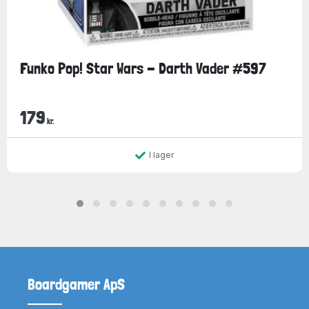
Funko Pop! Star Wars - Darth Vader #597
179
kr.
I lager
Boardgamer ApS