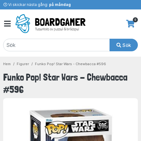
Vi skickar nästa gång:
på måndag
0
Sök
Hem
Figurer
Funko Pop! Star Wars - Chewbacca #596
Funko Pop! Star Wars - Chewbacca
#596