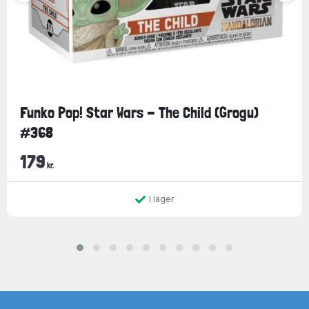
Funko Pop! Star Wars - The Child (Grogu)
#368
179
kr.
I lager