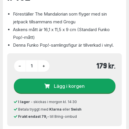
Föreställer The Mandalorian som flyger med sin
jetpack tillsammans med Grogu
Askens mått är 16,1 x 11,5 x 9 cm (Standard Funko
Pop!-mått)
Denna Funko Pop!-samlingsfigur är tillverkad i vinyl.
179 kr.
−
+
Lägg i korgen
I lager
- skickas i morgon kl. 14:30
Betala tryggt med
Klarna
eller
Swish
Frakt endast 79,-
till Bring-ombud