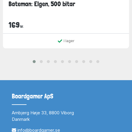
Bateman: Elgen, 500 bitar
169
kr.
I lager
Boardgamer ApS
Arnbjerg Høje 33, 8800 Viborg
Danmark
info@boardgamer.se