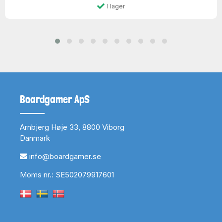
I lager
Boardgamer ApS
Arnbjerg Høje 33, 8800 Viborg
Danmark
info@boardgamer.se
Moms nr.: SE502079917601