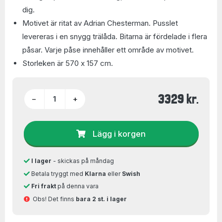
dig.
Motivet är ritat av Adrian Chesterman. Pusslet
levereras i en snygg trälåda. Bitarna är fördelade i flera
påsar. Varje påse innehåller ett område av motivet.
Storleken är 570 x 157 cm.
3329 kr.
−
+
Lägg i korgen
I lager
- skickas på måndag
Betala tryggt med
Klarna
eller
Swish
Fri frakt
på denna vara
Obs! Det finns
bara 2 st. i lager