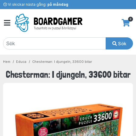
Vi skickar nästa gång:
på måndag
0
Sök
Hem
Educa
Chesterman: I djungeln, 33600 bitar
Chesterman: I djungeln, 33600 bitar