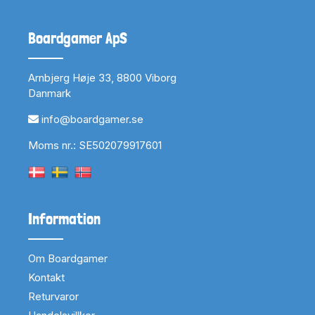
Boardgamer ApS
Arnbjerg Høje 33, 8800 Viborg
Danmark
info@boardgamer.se
Moms nr.: SE502079917601
Information
Om Boardgamer
Kontakt
Returvaror