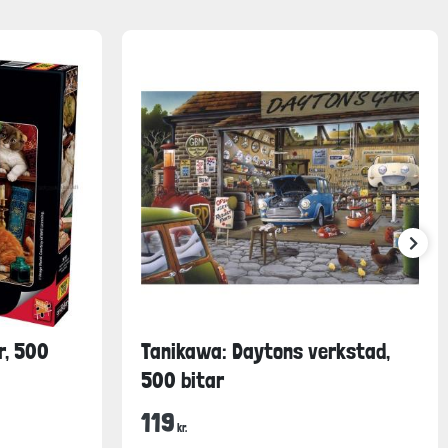
r, 500
Tanikawa: Daytons verkstad,
500 bitar
119
kr.