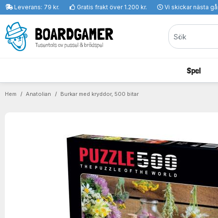
Leverans: 79 kr.
Gratis frakt över 1.200 kr.
Vi skickar nästa g
Spel
Hem
Anatolian
Burkar med kryddor, 500 bitar