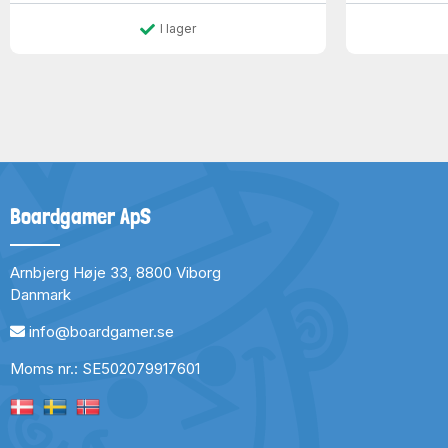
I lager
Boardgamer ApS
Arnbjerg Høje 33, 8800 Viborg
Danmark
info@boardgamer.se
Moms nr.: SE502079917601