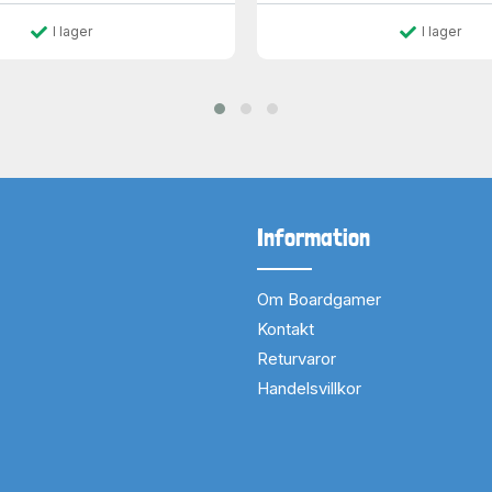
I lager
I lager
Information
Om Boardgamer
Kontakt
Returvaror
Handelsvillkor