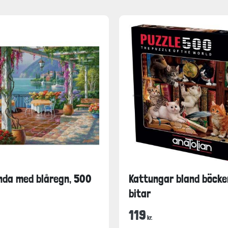
nda med blåregn, 500
Kattungar bland böcke
bitar
119
kr.