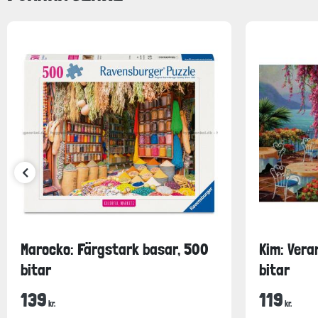
Marocko: Färgstark basar, 500
Kim: Vera
bitar
bitar
139
119
kr.
kr.