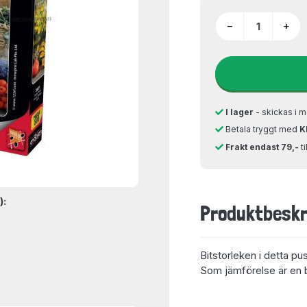
−
+
I lager
- skickas i m
Betala tryggt med
K
Frakt endast 79,-
t
):
Produktbeskr
Bitstorleken i detta pu
Som jämförelse är en bi