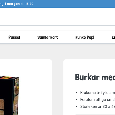
ång:
i morgon kl. 15:30
Pussel
Samlarkort
Funko Pop!
E
Burkar med
Krukorna är fyllda 
Förutom att ge sma
Storleken är 33 x 4