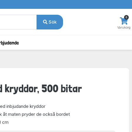
0
Sök
Varukorg
rbjudande
 kryddor, 500 bitar
med inbjudande kryddor
k åt maten pryder de också bordet
8 cm