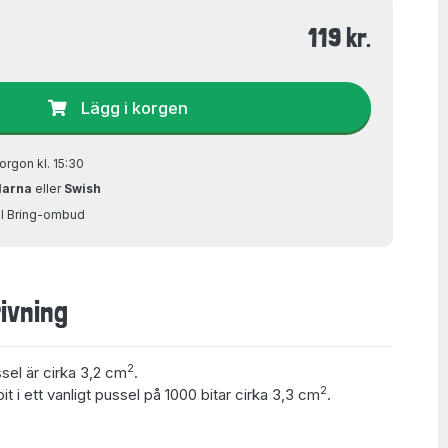
119 kr.
Lägg i korgen
orgon kl. 15:30
larna
eller
Swish
ill Bring-ombud
ivning
2
ssel är cirka 3,2 cm
.
2
t i ett vanligt pussel på 1000 bitar cirka 3,3 cm
.