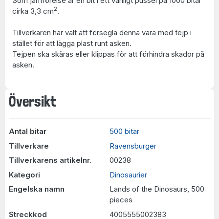
Som jämförelse är en bit i ett vanligt pussel på 1000 bitar
2
cirka 3,3 cm
.
Tillverkaren har valt att försegla denna vara med tejp i
stället för att lägga plast runt asken.
Tejpen ska skäras eller klippas för att förhindra skador på
asken.
Översikt
Antal bitar
500 bitar
Tillverkare
Ravensburger
Tillverkarens artikelnr.
00238
Kategori
Dinosaurier
Engelska namn
Lands of the Dinosaurs, 500
pieces
Streckkod
4005555002383