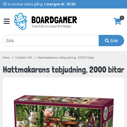
Vi skickar nästa gång:
i morgon kl. 15:30
0
Sök
Hem
Cobble Hill
Hattmakarens tebjudning, 2000 bitar
Hattmakarens tebjudning, 2000 bitar