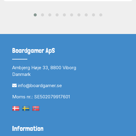
Boardgamer ApS
Arnbjerg Høje 33, 8800 Viborg
Danmark
info@boardgamer.se
Moms nr.: SE502079917601
Information