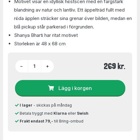
Motivet visar en idyllisk höstscen med en färgstark
blandning av natur och lantliv. Ett äppelträd fullt med
röda äpplen sträcker sina grenar över bilden, medan en
blå pickup står parkerad i förgrunden.
Shanya Bharti har ritat motivet
Storleken är 48 x 68 cm
269 kr.
−
+
Lägg i korgen
I lager
- skickas på måndag
Betala tryggt med
Klarna
eller
Swish
Frakt endast 79,-
till Bring-ombud