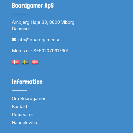
Boardgamer ApS
Arnbjerg Høje 33, 8800 Viborg
Danmark
info@boardgamer.se
Moms nr.: SE502079917601
Information
Om Boardgamer
Kontakt
Returvaror
Handelsvillkor