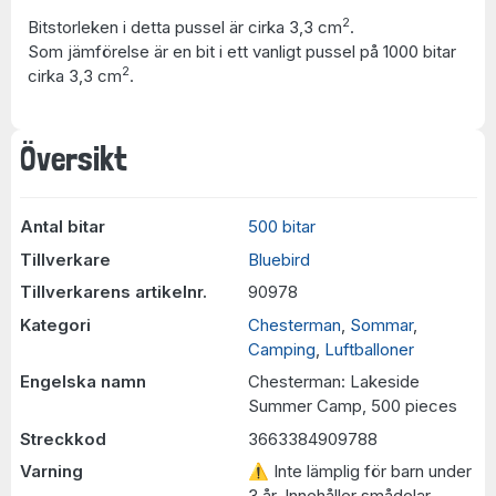
2
Bitstorleken i detta pussel är cirka 3,3 cm
.
Som jämförelse är en bit i ett vanligt pussel på 1000 bitar
2
cirka 3,3 cm
.
Översikt
Antal bitar
500 bitar
Tillverkare
Bluebird
Tillverkarens artikelnr.
90978
Kategori
Chesterman
,
Sommar
,
Camping
,
Luftballoner
Engelska namn
Chesterman: Lakeside
Summer Camp, 500 pieces
Streckkod
3663384909788
Varning
⚠ Inte lämplig för barn under
3 år. Innehåller smådelar.