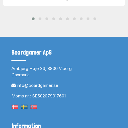
Boardgamer ApS
Arnbjerg Høje 33, 8800 Viborg
Danmark
info@boardgamer.se
Moms nr.: SE502079917601
Information