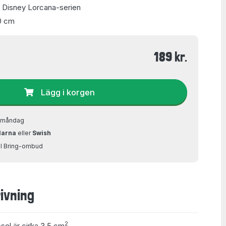
v Disney Lorcana-serien
0 cm
189 kr.
Lägg i korgen
å måndag
larna
eller
Swish
ill Bring-ombud
ivning
2
ssel är cirka 3,5 cm
.