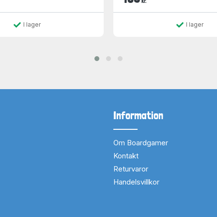
kr.
I lager
I lager
Information
Om Boardgamer
Kontakt
Returvaror
Handelsvillkor