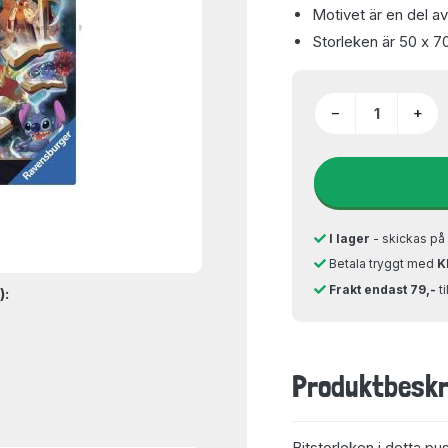
Motivet är en del a
Storleken är 50 x 7
−
+
I lager
- skickas p
Betala tryggt med
K
Frakt endast 79,-
t
):
Produktbeskr
Bitstorleken i detta pu