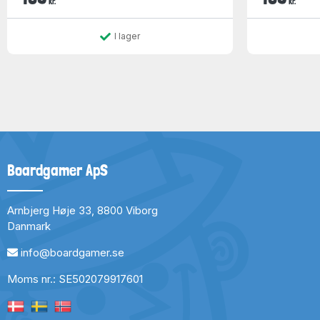
kr.
kr.
I lager
Boardgamer ApS
Arnbjerg Høje 33, 8800 Viborg
Danmark
info@boardgamer.se
Moms nr.: SE502079917601