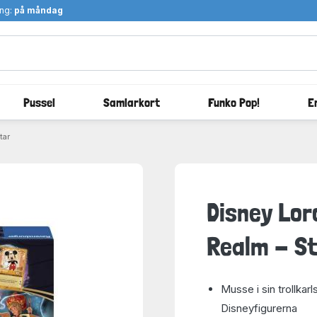
ång:
på måndag
Pussel
Samlarkort
Funko Pop!
E
tar
Disney Lor
Realm - St
Musse i sin trollka
Disneyfigurerna