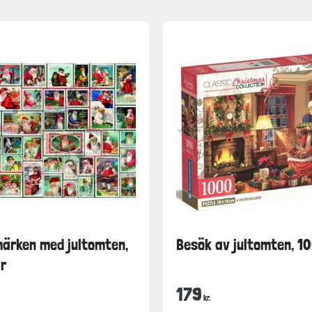
märken med jultomten,
Besök av jultomten, 10
r
179
kr.