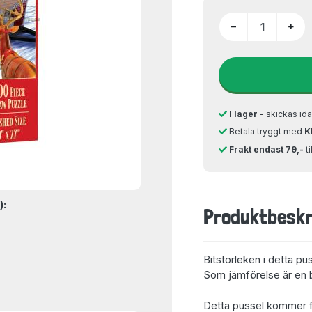
−
+
I lager
- skickas ida
Betala tryggt med
K
Frakt endast 79,-
t
):
Produktbeskr
Bitstorleken i detta pu
Som jämförelse är en bi
Detta pussel kommer f