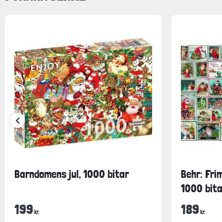
Barndomens jul, 1000 bitar
Behr: Fri
1000 bita
199
189
kr.
kr.