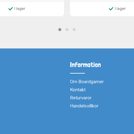
I lager
I lager
Information
Om Boardgamer
Kontakt
Returvaror
Handelsvillkor