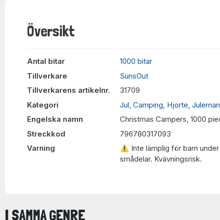
Översikt
Antal bitar
1000 bitar
Tillverkare
SunsOut
Tillverkarens artikelnr.
31709
Kategori
Jul
,
Camping
,
Hjorte
,
Julema
Engelska namn
Christmas Campers, 1000 pi
Streckkod
796780317093
Varning
⚠ Inte lämplig för barn under 
smådelar. Kvävningsrisk.
I SAMMA GENRE