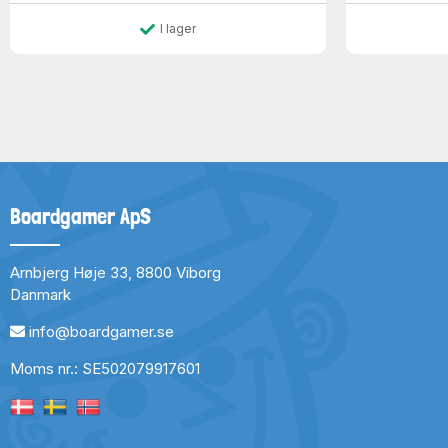
I lager
Boardgamer ApS
Arnbjerg Høje 33, 8800 Viborg
Danmark
info@boardgamer.se
Moms nr.: SE502079917601