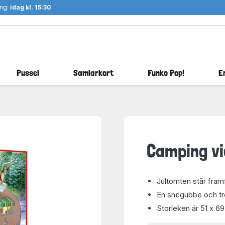
ång:
idag kl. 15:30
Pussel
Samlarkort
Funko Pop!
E
Camping vid
Jultomten står fram
En snögubbe och tr
Storleken är 51 x 6