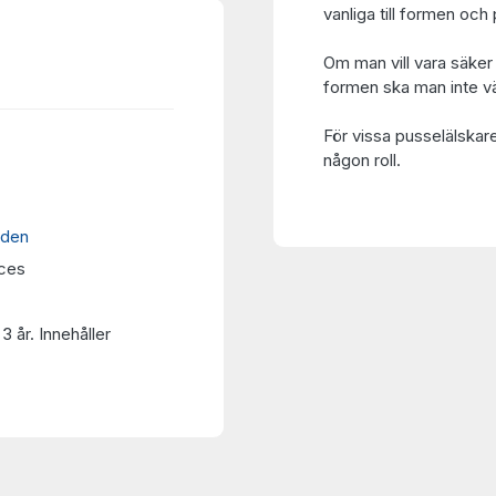
vanliga till formen o
Om man vill vara säker 
formen ska man inte vä
För vissa pusselälskar
någon roll.
nden
eces
3 år. Innehåller