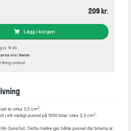
209 kr.
Lägg i korgen
g kl. 15:30
larna
eller
Swish
ill Bring-ombud
ivning
2
ssel är cirka 3,5 cm
.
2
t i ett vanligt pussel på 1000 bitar cirka 3,3 cm
.
rån SunsOut. Detta märke gör både pussel där bitarna är