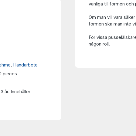
vanliga till formen o
Om man vill vara säker 
formen ska man inte vä
För vissa pusselälskar
någon roll.
ehme
,
Handarbete
0 pieces
3 år. Innehåller