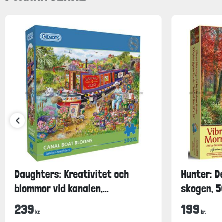
Daughters: Kreativitet och
Hunter: D
blommor vid kanalen,...
skogen, 5
239
199
kr.
kr.