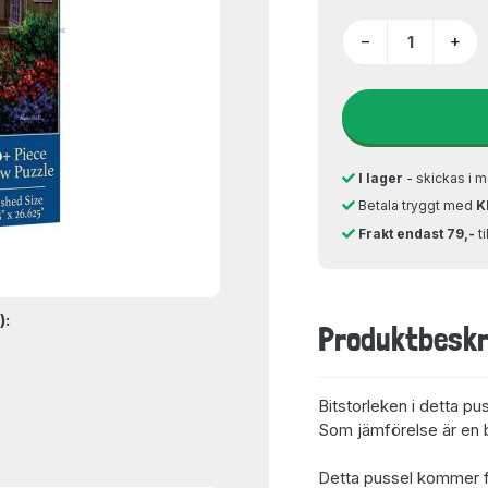
−
+
I lager
- skickas i m
Betala tryggt med
K
Frakt endast 79,-
t
):
Produktbeskr
Bitstorleken i detta pu
Som jämförelse är en bi
Detta pussel kommer f