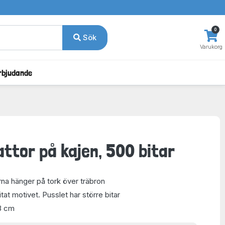
0
Sök
Varukorg
rbjudande
ttor på kajen, 500 bitar
na hänger på tork över träbron
at motivet. Pusslet har större bitar
8 cm