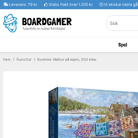
Leverans: 79 kr.
Gratis frakt över 1.200 kr.
Vi skickar nästa g
Spel
Hem
SunsOut
Boehme: Mattor på kajen, 500 bitar