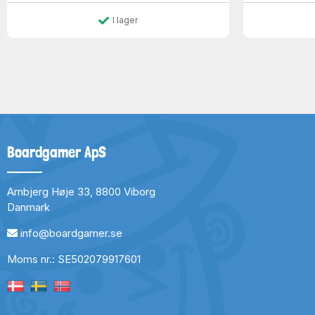
I lager
Boardgamer ApS
Arnbjerg Høje 33, 8800 Viborg
Danmark
info@boardgamer.se
Moms nr.: SE502079917601