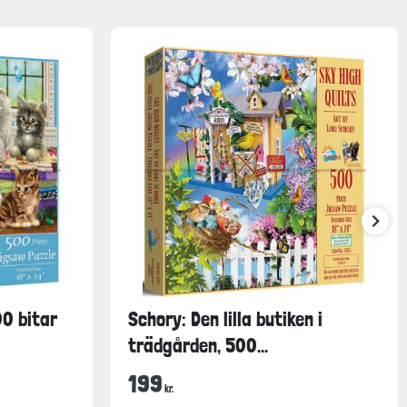
00 bitar
Schory: Den lilla butiken i
trädgården, 500...
199
kr.