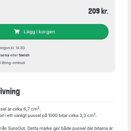
209 kr.
Lägg i korgen
orgon kl. 14:30
larna
eller
Swish
ill Bring-ombud
ivning
2
ssel är cirka 6,7 cm
.
2
t i ett vanligt pussel på 1000 bitar cirka 3,3 cm
.
rån SunsOut. Detta märke gör både pussel där bitarna är