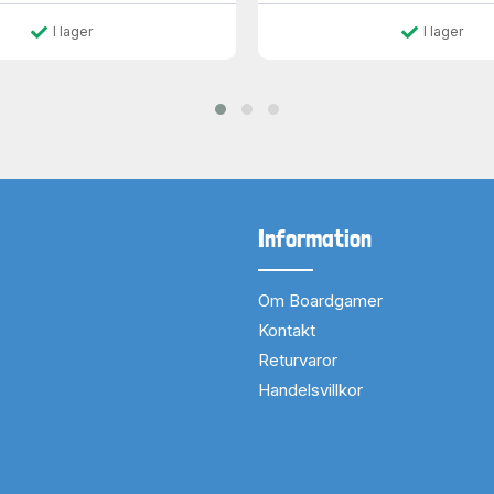
I lager
I lager
Information
Om Boardgamer
Kontakt
Returvaror
Handelsvillkor