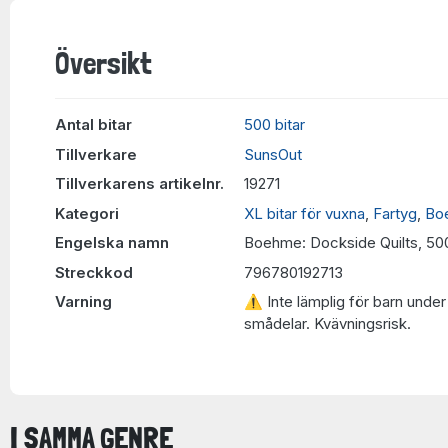
Översikt
Antal bitar
500 bitar
Tillverkare
SunsOut
Tillverkarens artikelnr.
19271
Kategori
XL bitar för vuxna
,
Fartyg
,
Bo
Engelska namn
Boehme: Dockside Quilts, 50
Streckkod
796780192713
Varning
⚠ Inte lämplig för barn under 
smådelar. Kvävningsrisk.
I SAMMA GENRE