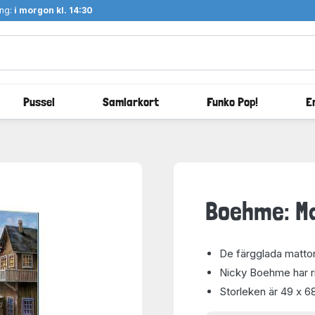
ång:
i morgon kl. 14:30
Pussel
Samlarkort
Funko Pop!
E
Boehme: Ma
De färgglada mattor
Nicky Boehme har rit
Storleken är 49 x 6