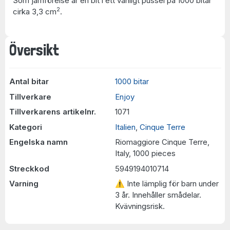
Som jämförelse är en bit i ett vanligt pussel på 1000 bitar
2
cirka 3,3 cm
.
Översikt
Antal bitar
1000 bitar
Tillverkare
Enjoy
Tillverkarens artikelnr.
1071
Kategori
Italien
,
Cinque Terre
Engelska namn
Riomaggiore Cinque Terre,
Italy, 1000 pieces
Streckkod
5949194010714
Varning
⚠ Inte lämplig för barn under
3 år. Innehåller smådelar.
Kvävningsrisk.