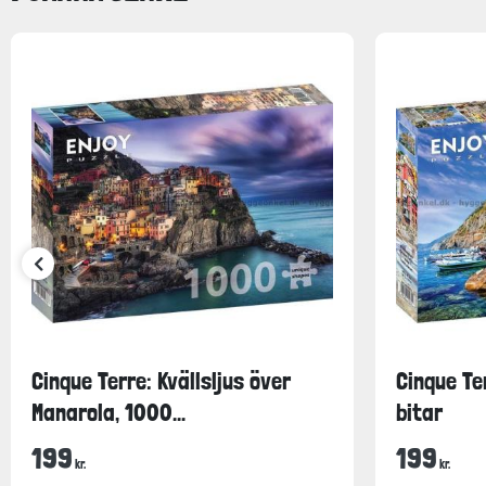
Cinque Terre: Kvällsljus över
Cinque Te
Manarola, 1000...
bitar
199
199
kr.
kr.