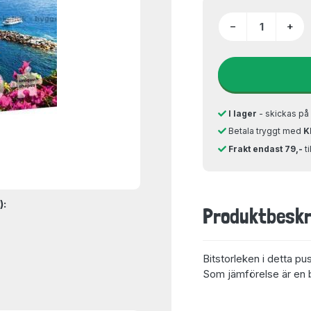
−
+
I lager
- skickas p
Betala tryggt med
K
Frakt endast 79,-
t
):
Produktbeskr
Bitstorleken i detta pu
Som jämförelse är en bi