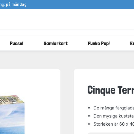
ång:
på måndag
Pussel
Samlarkort
Funko Pop!
E
Cinque Ter
De många färgglada 
Den mysiga kuststad
Storleken är 68 x 4