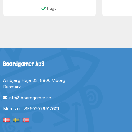
I lager
Boardgamer ApS
Arnbjerg Høje 33, 8800 Viborg
Danmark
info@boardgamer.se
Moms nr.: SE502079917601