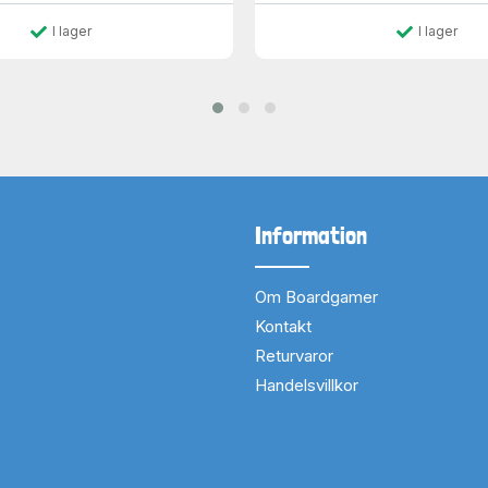
I lager
I lager
Information
Om Boardgamer
Kontakt
Returvaror
Handelsvillkor