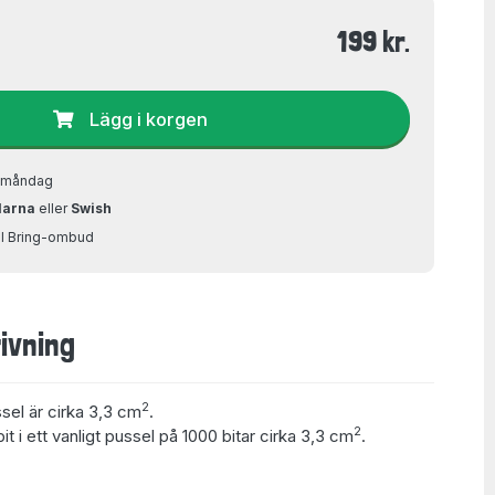
199 kr.
Lägg i korgen
å måndag
larna
eller
Swish
ill Bring-ombud
ivning
2
ssel är cirka 3,3 cm
.
2
t i ett vanligt pussel på 1000 bitar cirka 3,3 cm
.