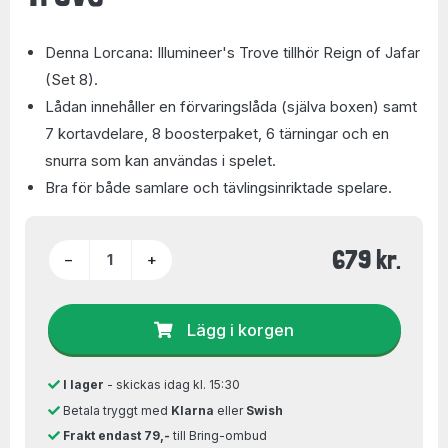
Denna Lorcana: Illumineer's Trove tillhör Reign of Jafar
(Set 8).
Lådan innehåller en förvaringslåda (själva boxen) samt
7 kortavdelare, 8 boosterpaket, 6 tärningar och en
snurra som kan användas i spelet.
Bra för både samlare och tävlingsinriktade spelare.
679 kr.
−
+
Lägg i korgen
I lager
- skickas idag kl. 15:30
Betala tryggt med
Klarna
eller
Swish
Frakt endast 79,-
till Bring-ombud