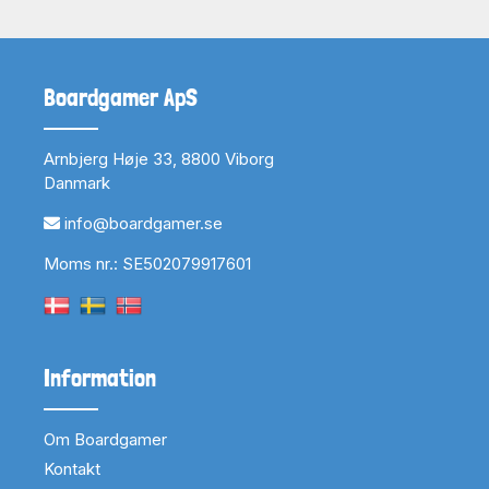
Boardgamer ApS
Arnbjerg Høje 33, 8800 Viborg
Danmark
info@boardgamer.se
Moms nr.: SE502079917601
Information
Om Boardgamer
Kontakt