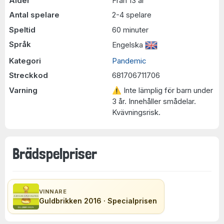
Ålder
Från 13 år
Antal spelare
2-4 spelare
Speltid
60 minuter
Språk
Engelska
Kategori
Pandemic
Streckkod
681706711706
Varning
⚠ Inte lämplig för barn under
3 år. Innehåller smådelar.
Kvävningsrisk.
Brädspelpriser
VINNARE
Guldbrikken 2016 · Specialprisen