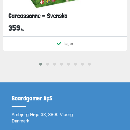
Carcassonne - Svenska
359
kr.
I lager
Boardgamer ApS
Arnbjerg Høje 33, 8800 Viborg
Danmark