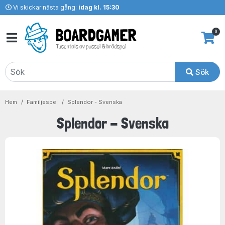
Vi skickar nästa gång:
idag kl. 15:30
0
Sök
Hem
Familjespel
Splendor - Svenska
Splendor - Svenska