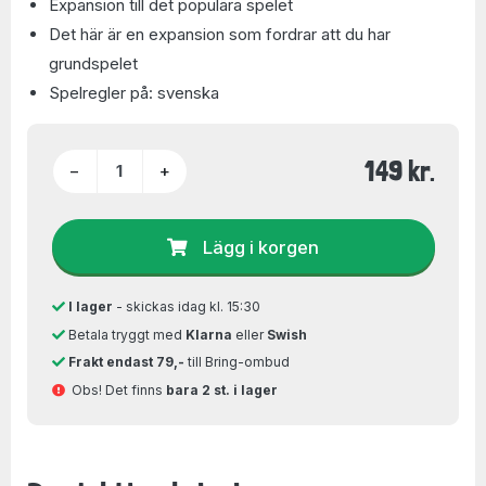
Expansion till det populära spelet
Det här är en expansion som fordrar att du har
grundspelet
Spelregler på: svenska
149 kr.
−
+
Lägg i korgen
I lager
- skickas idag kl. 15:30
Betala tryggt med
Klarna
eller
Swish
Frakt endast 79,-
till Bring-ombud
Obs! Det finns
bara 2 st. i lager