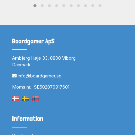
Boardgamer ApS
Arnbjerg Høje 33, 8800 Viborg
Danmark
info@boardgamer.se
Moms nr.: SE502079917601
Information