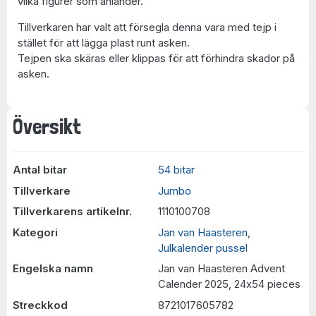
vilka figurer som anländer.
Tillverkaren har valt att försegla denna vara med tejp i
stället för att lägga plast runt asken.
Tejpen ska skäras eller klippas för att förhindra skador på
asken.
Översikt
Antal bitar
54 bitar
Tillverkare
Jumbo
Tillverkarens artikelnr.
1110100708
Kategori
Jan van Haasteren
,
Julkalender pussel
Engelska namn
Jan van Haasteren Advent
Calender 2025, 24x54 pieces
Streckkod
8721017605782